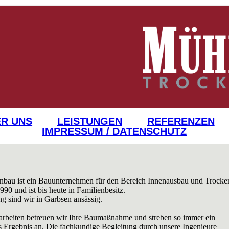
R UNS
LEISTUNGEN
REFERENZEN
IMPRESSUM / DATENSCHUTZ
bau ist ein Bauunternehmen für den Bereich Innenausbau und Trocke
990 und ist bis heute in Familienbesitz.
g sind wir in Garbsen ansässig.
tarbeiten betreuen wir Ihre Baumaßnahme und streben so immer ein
es Ergebnis an. Die fachkundige Begleitung durch unsere Ingenieure